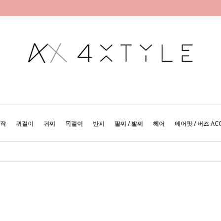
제작
귀걸이
귀찌
목걸이
반지
팔찌 / 발찌
헤어
에어팟 / 버즈 AC