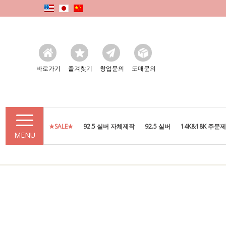
바로가기
즐겨찾기
창업문의
도매문의
★SALE★
92.5 실버 자체제작
92.5 실버
14K&18K 주문
MENU