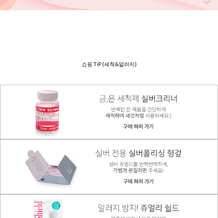
쇼핑 TiP (세척&알러지)