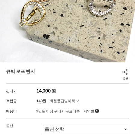
큐빅 로프 반지
공유
14,000
원
판매가
적립금
140원
회원등급별혜택
배송비
3만원 이상 구매시 무료배송
지역별
옵션