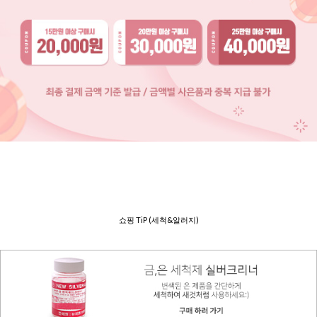
쇼핑 TiP (세척&알러지)