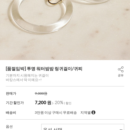
[품절임박] 투명 워터밤밤 링귀걸이/귀찌
기분까지 시원해지는 귀걸이
공유
바캉스에서 딱 이예요~!
판매가
9,000원
7,200
원
20%
기간 할인가
(-
) 할인
배송비
3만원 이상 구매시 무료배송
지역별
옵션