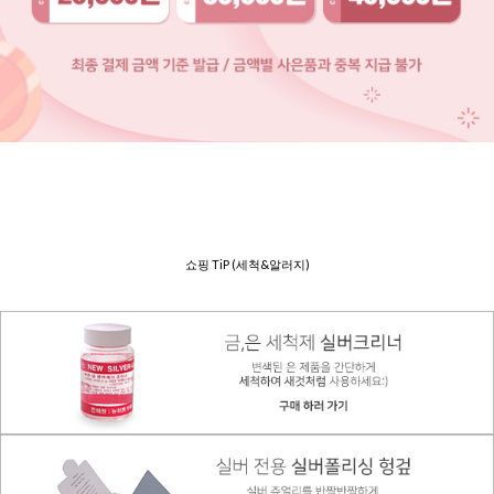
쇼핑 TiP (세척&알러지)