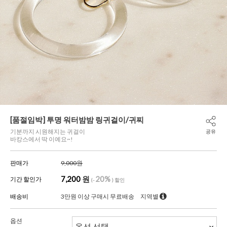
[품절임박] 투명 워터밤밤 링귀걸이/귀찌
기분까지 시원해지는 귀걸이
공유
바캉스에서 딱 이예요~!
판매가
9,000원
7,200
원
20%
기간 할인가
(-
) 할인
배송비
3만원 이상 구매시 무료배송
지역별
옵션