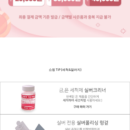
쇼핑 TiP (세척&알러지)