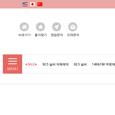
바로가기
즐겨찾기
창업문의
도매문의
★SALE★
92.5 실버 자체제작
92.5 실버
14K&18K 주문
MENU