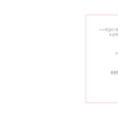
***목걸이 
도금체
구
주문