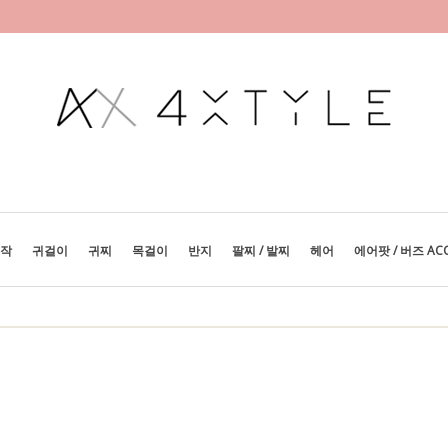
제작
귀걸이
귀찌
목걸이
반지
팔찌 / 발찌
헤어
에어팟 / 버즈 AC