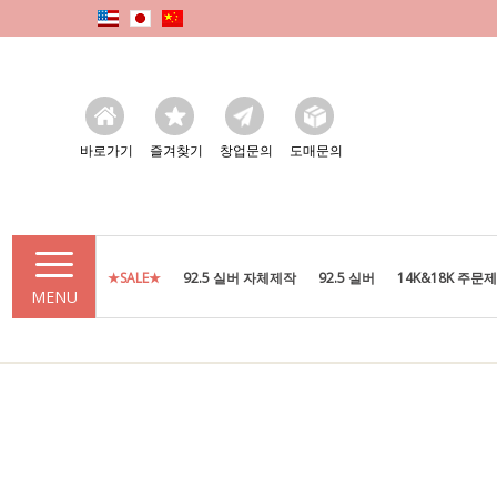
바로가기
즐겨찾기
창업문의
도매문의
★SALE★
92.5 실버 자체제작
92.5 실버
14K&18K 주문
MENU