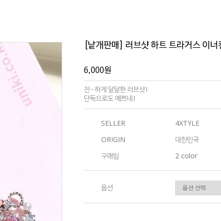
[낱개판매] 러브샷 하트 트라거스 이너
6,000원
진~하게 달달한 러브샷!
단독으로도 예쁘네!
SELLER
4XTYLE
ORIGIN
대한민국
구매팁
2 color
옵션