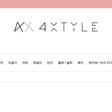
제작
귀걸이
귀찌
목걸이
반지
팔찌 / 발찌
헤어
에어팟 / 버즈 AC