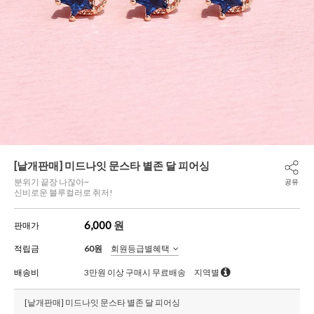
[낱개판매] 미드나잇 문스타 별존 달 피어싱
분위기 끝장 나잖아~
공유
신비로운 블루컬러로 취저!
6,000
원
판매가
적립금
60원
회원등급별혜택
배송비
3만원 이상 구매시 무료배송
지역별
[낱개판매] 미드나잇 문스타 별존 달 피어싱