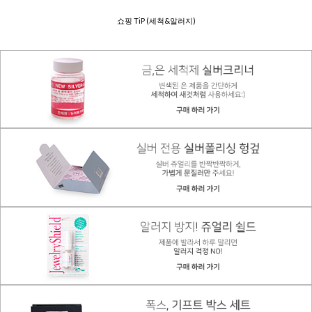
쇼핑 TiP (세척&알러지)