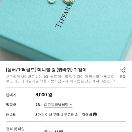
[실버/10k 골드] 미니멀 링 (귓바퀴) 귀걸이
꾸준하게 사랑받고 있는 10K 골드 미니멀 링 귀걸이. 개인소장한 제품으
공유
로 오래오래 매일매일 착용 가능하답니다. 하나쯤은 갖고 계셔야겠죠?♡
8,000
원
판매가
적립금
1%
회원등급별혜택
배송비
3만원 이상 구매시 무료배송
지역별
컬러 및 타입