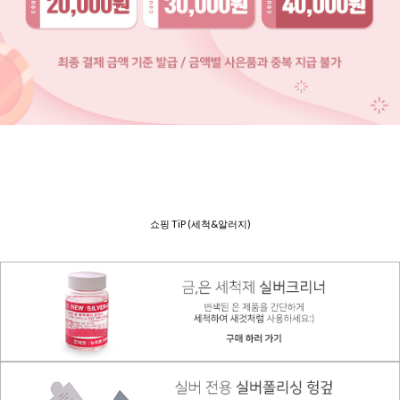
쇼핑 TiP (세척&알러지)