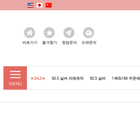
바로가기
즐겨찾기
창업문의
도매문의
★SALE★
92.5 실버 자체제작
92.5 실버
14K&18K 주문
MENU