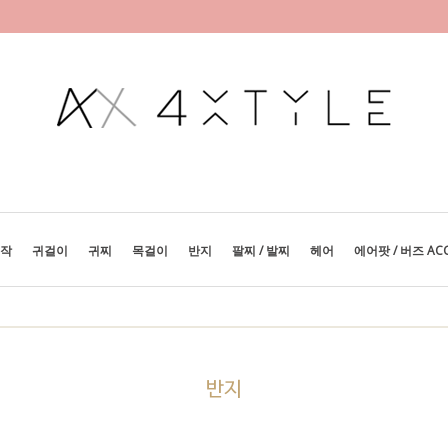
제작
귀걸이
귀찌
목걸이
반지
팔찌 / 발찌
헤어
에어팟 / 버즈 AC
반지