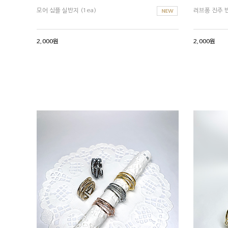
모어 심플 실반지 (1ea)
러브퐁 진주 반
2,000원
2,000원