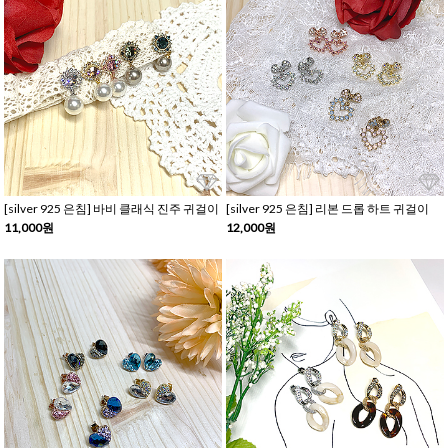
[silver 925 은침] 바비 클래식 진주 귀걸이
[silver 925 은침] 리본 드롭 하트 귀걸이
11,000원
12,000원