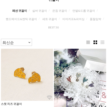
패션 귀걸이
실버 귀걸이
은침 귀걸이
언발&드롭 귀걸이
핸드메이드&엔틱 귀걸이
세트 귀걸이
이어커프&피어싱
품절임박
BEST 50
스윗 치즈 귀걸이