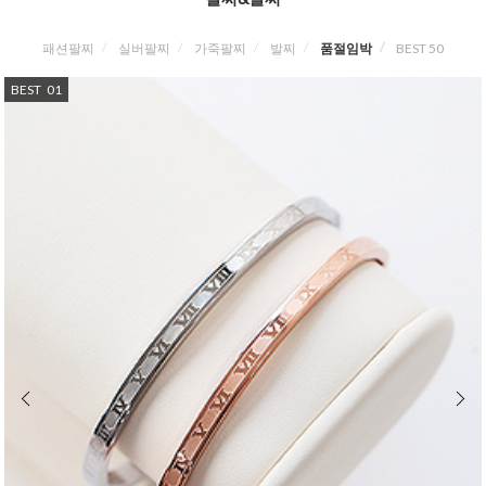
패션팔찌
실버팔찌
가죽팔찌
발찌
품절임박
BEST 50
BEST
01