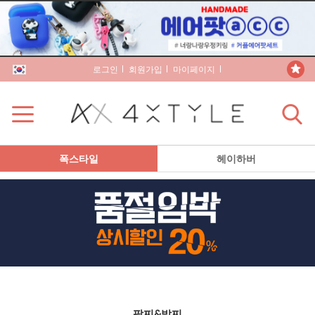
로그인
회원가입
마이페이지
장바구니
폭스타일
헤이하버
팔찌&발찌