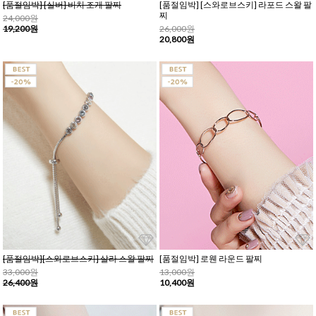
[품절임박] [실버] 비치 조개 팔찌
[품절임박] [스와로브스키] 라포드 스왈 팔
찌
24,000원
19,200원
26,000원
20,800원
[품절임박][스와로브스키] 살라 스왈 팔찌
[품절임박] 로웬 라운드 팔찌
33,000원
13,000원
26,400원
10,400원