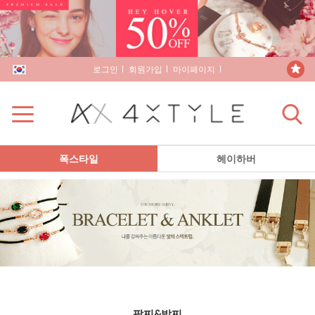
로그인
회원가입
마이페이지
장바구니
폭스타일
헤이하버
팔찌&발찌