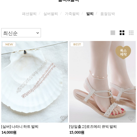
패션팔찌
실버팔찌
가죽팔찌
발찌
품절임박
[실버] 나라니 하트 발찌
[당일출고]로즈메리 큐빅 발찌
14,000원
15,000원