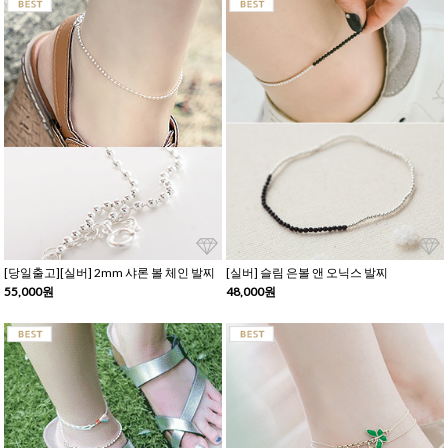
[당일출고][실버] 2mm 샤론 볼 체인 발찌
[실버] 슬림 은볼 앤 오닉스 발찌
55,000원
48,000원