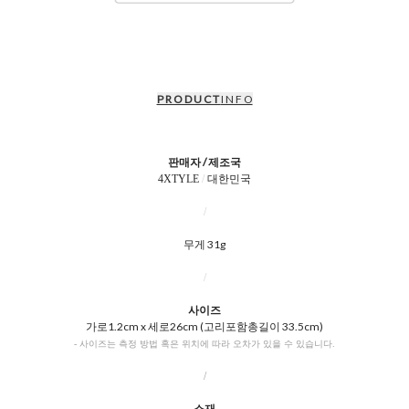
P R O D U C T
I N F O
판매자 / 제조국
4XTYLE
/
대한민국
/
무게 31g
/
사이즈
가로1.2cm x 세로26cm (고리포함총길이 33.5cm)
- 사이즈는 측정 방법 혹은 위치에 따라 오차가 있을 수 있습니다.
/
소재