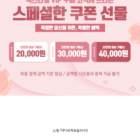
쇼핑 TiP (세척&알러지)