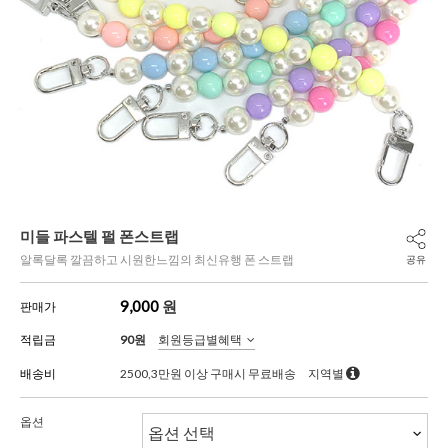
미들 파스텔 펄 폰스트랩
알록달록 깔끔하고 시원한느낌의 최신유행 폰 스트랩
공유
9,000
원
판매가
적립금
90원
회원등급별혜택
배송비
2500,3만원 이상 구매시 무료배송
지역별
옵션