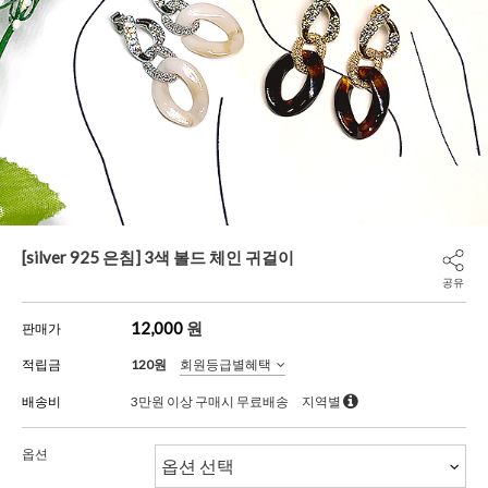
[silver 925 은침] 3색 볼드 체인 귀걸이
공유
12,000
원
판매가
적립금
120원
회원등급별혜택
배송비
3만원 이상 구매시 무료배송
지역별
옵션