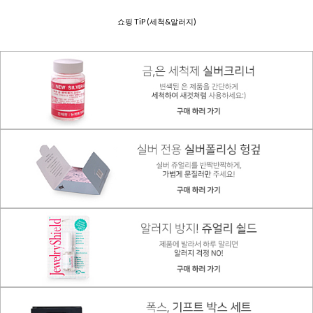
쇼핑 TiP (세척&알러지)