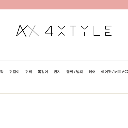
제작
귀걸이
귀찌
목걸이
반지
팔찌 / 발찌
헤어
에어팟 / 버즈 AC