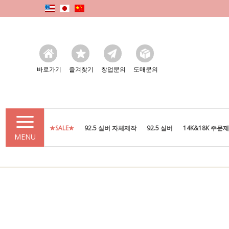
바로가기
즐겨찾기
창업문의
도매문의
★SALE★
92.5 실버 자체제작
92.5 실버
14K&18K 주문
MENU