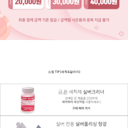
쇼핑 TiP (세척&알러지)