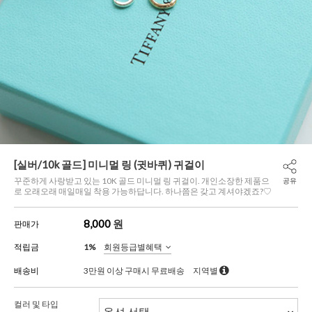
[실버/10k 골드] 미니멀 링 (귓바퀴) 귀걸이
꾸준하게 사랑받고 있는 10K 골드 미니멀 링 귀걸이. 개인소장한 제품으
공유
로 오래오래 매일매일 착용 가능하답니다. 하나쯤은 갖고 계셔야겠죠?♡
8,000
원
판매가
적립금
1%
회원등급별혜택
배송비
3만원 이상 구매시 무료배송
지역별
컬러 및 타입