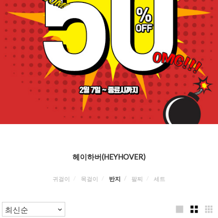
헤이하버(HEYHOVER)
귀걸이
목걸이
반지
팔찌
세트